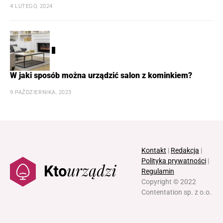
4 LUTEGO, 2024
5
W jaki sposób można urządzić salon z kominkiem?
9 PAŹDZIERNIKA, 2023
Kontakt
|
Redakcja
|
Polityka prywatności
|
Regulamin
Copyright © 2022
Contentation sp. z o.o.