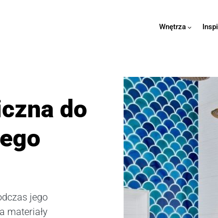
Wnętrza
Insp
iczna do
zego
odczas jego
a materiały