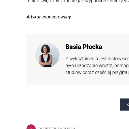
mokra, więc aby zapobiegać wypadkom, należy wz
Artykuł sponsorowany
Basia Płocka
Z wykształcenia jest historyki
było urządzanie wnętrz, poma
studiów coraz częściej przyjmu
K
POPRZEDNI ARTYKUŁ