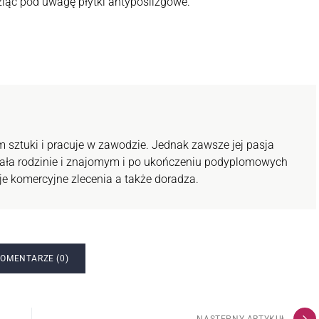
iąć pod uwagę płytki antypoślizgowe.
em sztuki i pracuje w zawodzie. Jednak zawsze jej pasja
gała rodzinie i znajomym i po ukończeniu podyplomowych
je komercyjne zlecenia a także doradza.
OMENTARZE (0)
NASTĘPNY ARTYKUŁ