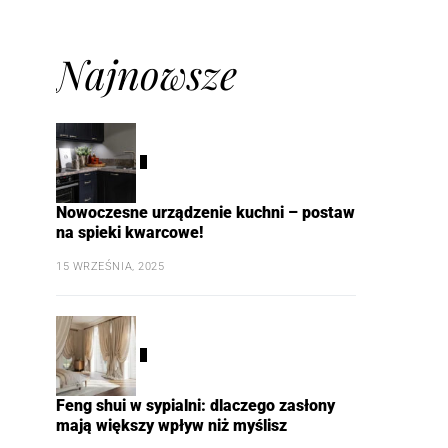
Najnowsze
1
Nowoczesne urządzenie kuchni – postaw
na spieki kwarcowe!
15 WRZEŚNIA, 2025
2
Feng shui w sypialni: dlaczego zasłony
mają większy wpływ niż myślisz