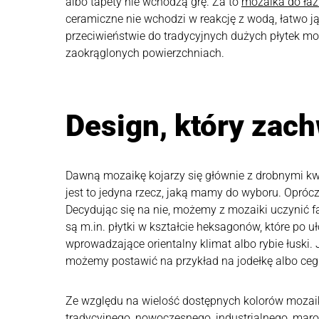
albo tapety nie wchodzą grę. Za to
mozaika do łaz
ceramiczne nie wchodzi w reakcję z wodą, łatwo ją
przeciwieństwie do tradycyjnych dużych płytek mo
zaokrąglonych powierzchniach.
Design, który zac
Dawną mozaikę kojarzy się głównie z drobnymi kwa
jest to jedyna rzecz, jaką mamy do wyboru. Opróc
Decydując się na nie, możemy z mozaiki uczynić f
są m.in. płytki w kształcie heksagonów, które po 
wprowadzające orientalny klimat albo rybie łuski.
możemy postawić na przykład na jodełkę albo cegi
Ze względu na wielość dostępnych kolorów mozaik
tradycyjnego, nowoczesnego, industrialnego, marok