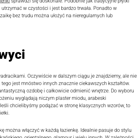
ienki
sprawdzi się doskonale. Podobnie jak tradycyjne płytki
 utrzymać w czystości i jest bardzo trwała. Ponadto w
zaikę bez trudu można ułożyć na nieregularnych lub
hwyci
dracikami. Oczywiście w dalszym ciągu je znajdziemy, ale nie
z tego jest mnóstwo innych znacznie ciekawszych kształtów.
antastyczną ozdobę i całkowicie odmienić wnętrze. Do wyboru
ułożeniu wyglądają niczym plaster miodu, arabeski
 Jeśli chcielibyśmy podążać w stronę klasycznych wzorów, to
ełki.
ę można włączyć w każdą łazienkę. Idealnie pasuje do stylu
ańskiego, orientalnego, glamour i wielu innych. W zależności