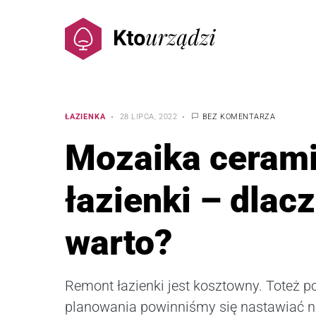
ŁAZIENKA
28 LIPCA, 2022
BEZ KOMENTARZA
Mozaika ceram
łazienki – dlac
warto?
Remont łazienki jest kosztowny. Toteż p
planowania powinniśmy się nastawiać n