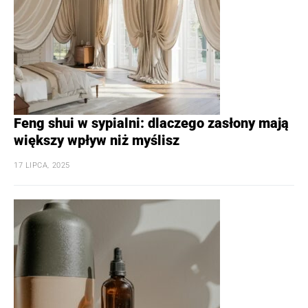
Feng shui w sypialni: dlaczego zasłony mają
większy wpływ niż myślisz
17 LIPCA, 2025