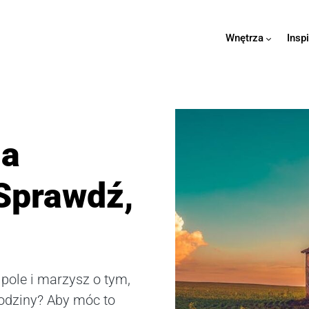
Wnętrza
Insp
na
 Sprawdź,
 pole i marzysz o tym,
odziny? Aby móc to