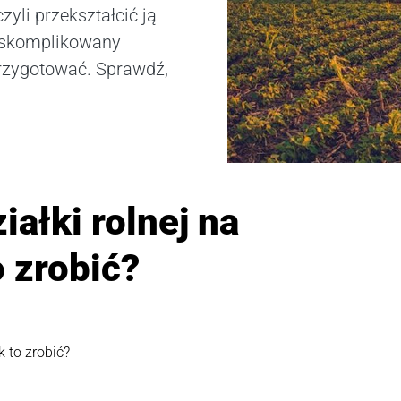
czyli przekształcić ją
 skomplikowany
przygotować. Sprawdź,
iałki rolnej na
 zrobić?
k to zrobić?