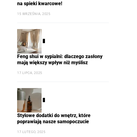
na spieki kwarcowe!
15 WRZEŚNIA, 2025
2
Feng shui w sypialni: dlaczego zasłony
mają większy wpływ niż myślisz
17 LIPCA, 2025
3
Stylowe dodatki do wnętrz, które
poprawiają nasze samopoczucie
17 LUTEGO, 2025