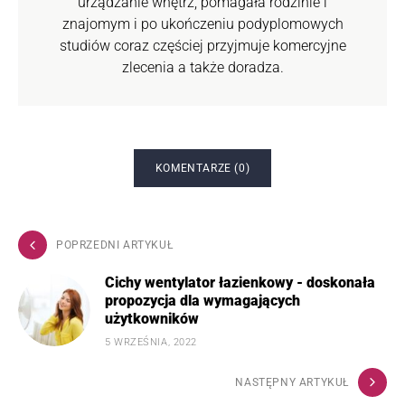
urządzanie wnętrz, pomagała rodzinie i
znajomym i po ukończeniu podyplomowych
studiów coraz częściej przyjmuje komercyjne
zlecenia a także doradza.
KOMENTARZE (0)
POPRZEDNI ARTYKUŁ
Cichy wentylator łazienkowy - doskonała
propozycja dla wymagających
użytkowników
5 WRZEŚNIA, 2022
NASTĘPNY ARTYKUŁ